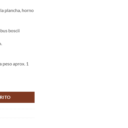
la plancha, horno
bus boscii
.
za peso aprox. 1
RITO