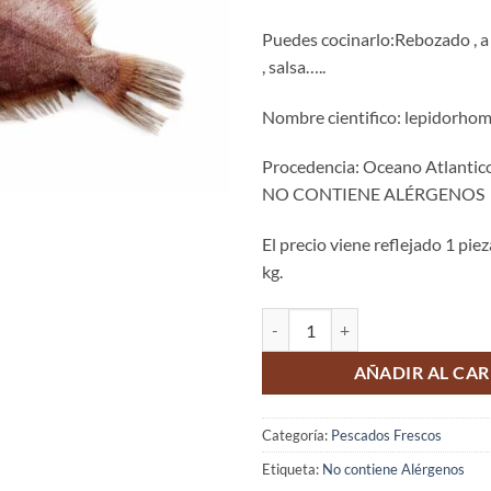
Puedes cocinarlo:Rebozado , a 
, salsa…..
Nombre cientifico: lepidorhom
Procedencia: Oceano Atlantico
NO CONTIENE ALÉRGENOS
El precio viene reflejado 1 pie
kg.
Gallo de filetes cantidad
AÑADIR AL CAR
Categoría:
Pescados Frescos
Etiqueta:
No contiene Alérgenos