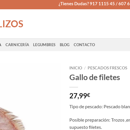
¿Tienes Dudas? 917 1115 45 / 607 
LIZOS
A
CARNICERÍA
LEGUMBRES
BLOG
CONTACTO
INICIO
/
PESCADOS FRESCOS
Gallo de filetes
27,99
€
Tipo de pescado: Pescado blan
Posible preparación: Trozos ,e
supuesto filetes.