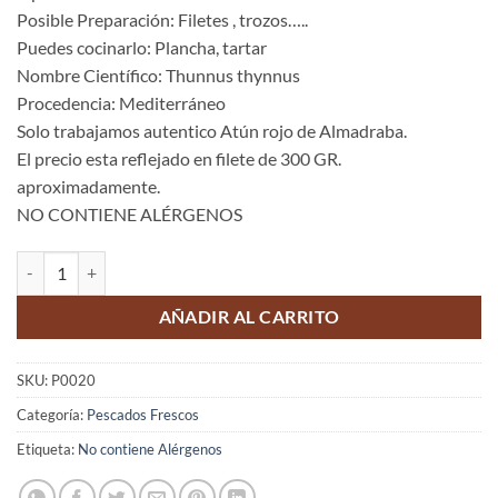
Posible Preparación: Filetes , trozos…..
Puedes cocinarlo: Plancha, tartar
Nombre Científico: Thunnus thynnus
Procedencia: Mediterráneo
Solo trabajamos autentico Atún rojo de Almadraba.
El precio esta reflejado en filete de 300 GR.
aproximadamente.
NO CONTIENE ALÉRGENOS
Atún Rojo Fresco de Almadraba cantidad
AÑADIR AL CARRITO
SKU:
P0020
Categoría:
Pescados Frescos
Etiqueta:
No contiene Alérgenos