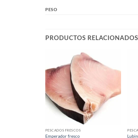
PESO
PRODUCTOS RELACIONADO
PESCADOS FRESCOS
PESC
e bacalao
Emperador fresco
Lubi