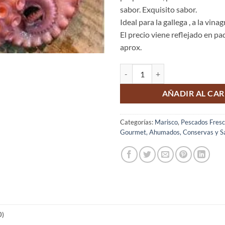
sabor. Exquisito sabor.
Ideal para la gallega , a la vinagr
El precio viene reflejado en pa
aprox.
PULPO COCIDO cantidad
AÑADIR AL CAR
Categorías:
Marisco
,
Pescados Fres
Gourmet, Ahumados, Conservas y Sa
0)