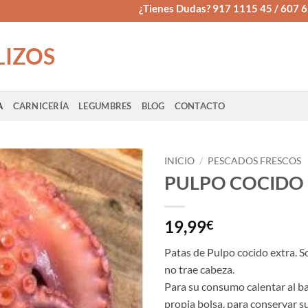
¿Tienes Dudas? 917 1115 45 / 607 
LIZOS
A
CARNICERÍA
LEGUMBRES
BLOG
CONTACTO
INICIO
/
PESCADOS FRESCOS
PULPO COCIDO
19,99
€
Patas de Pulpo cocido extra. S
no trae cabeza.
Para su consumo calentar al ba
propia bolsa, para conservar s