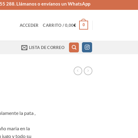
655 288. Llámanos o envíanos un WhatsApp
0
ACCEDER
CARRITO /
0,00
€
LISTA DE CORREO
olamente la pata ,
ño maria en la
u jugo y todo su