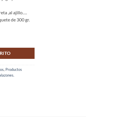
eta ,al ajillo….
quete de 300 gr.
RITO
cos
,
Productos
lazones.