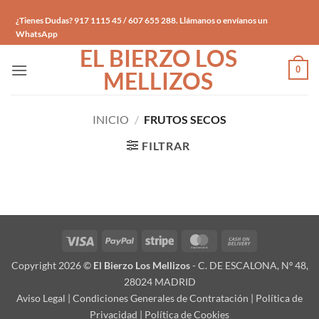
Saltar
¿Tienes Dudas? 917 1115 45 / 607 655 288. Llámanos o envíanos un
al
WhatsApp
contenido
EL BIERZO LOS
0
MELLIZOS
INICIO
/
FRUTOS SECOS
FILTRAR
Visa
PayPal
Stripe
MasterCard
Cash
On
Copyright 2026 ©
El Bierzo Los Mellizos
- C. DE ESCALONA, Nº 48,
Delivery
28024 MADRID
Aviso Legal
|
Condiciones Generales de Contratación
|
Política de
Privacidad
|
Política de Cookies